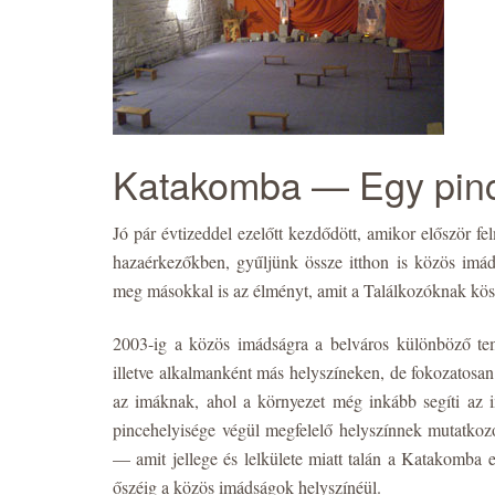
Katakomba — Egy pinc
Jó pár évtizeddel ezelőtt kezdődött, amikor először fe
hazaérkezőkben, gyűljünk össze itthon is közös imád
meg másokkal is az élményt, amit a Találkozóknak kö
2003-ig a közös imádságra a belváros különböző tem
illetve alkalmanként más helyszíneken, de fokozatosan 
az imáknak, ahol a környezet még inkább segíti az i
pincehelyisége végül megfelelő helyszínnek mutatkozot
— amit jellege és lelkülete miatt talán a Katakomba
őszéig a közös imádságok helyszínéül.