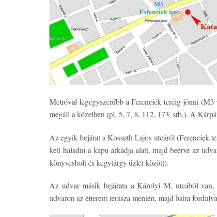
Metróval legegyszerűbb a Ferenciek teréig jönni (M3 
megáll a közelben (pl. 5, 7, 8, 112, 173, stb.). A Kárpá
Az egyik bejárat a Kossuth Lajos utcáról (Ferenciek teré
kell haladni a kapu árkádja alatt, majd beérve az udvar
könyvesbolt és kegytárgy üzlet között).
Az udvar másik bejárata a Károlyi M. utcából van, a
udvaron az étterem terasza mentén, majd balra fordulva 