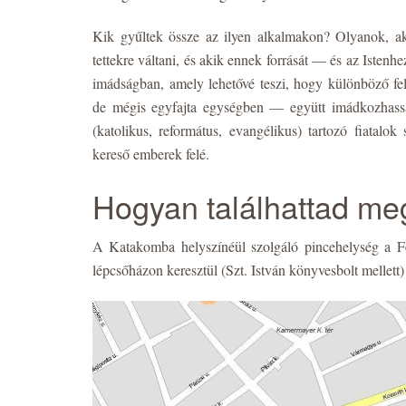
Kik gyűltek össze az ilyen alkalmakon? Olyanok, a
tettekre váltani, és akik ennek forrását — és az Iste
imádságban, amely lehetővé teszi, hogy különböző fel
de mégis egyfajta egységben — együtt imádkozhass
(katolikus, református, evangélikus) tartozó fiatalok
kereső emberek felé.
Hogyan találhattad m
A Katakomba helyszínéül szolgáló pincehelység a Fer
lépcsőházon keresztül (Szt. István könyvesbolt mellett) 