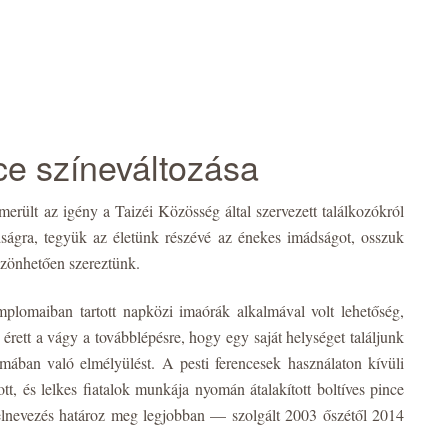
e színeváltozása
lmerült az igény a Taizéi Közösség által szervezett találkozókról
ságra, tegyük az életünk részévé az énekes imádságot, osszuk
szönhetően szereztünk.
plomaiban tartott napközi imaórák alkalmával volt lehetőség,
érett a vágy a továbblépésre, hogy egy saját helységet találjunk
mában való elmélyülést. A pesti ferencesek használaton kívüli
t, és lelkes fiatalok munkája nyomán átalakított boltíves pince
 elnevezés határoz meg legjobban — szolgált 2003 őszétől 2014