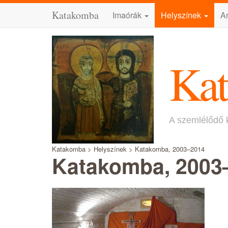
Katakomba
Imaórák
Helyszínek
A
Ka
A szemlélődő 
Katakomba > Helyszínek > Katakomba, 2003–2014
Katakomba, 2003