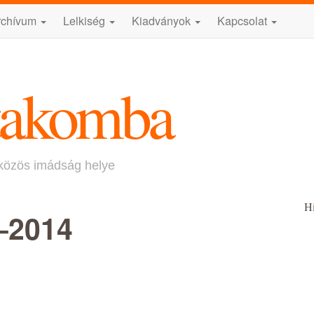
rchívum
Lelkiség
Kiadványok
Kapcsolat
takomba
közös imádság helye
H
–2014