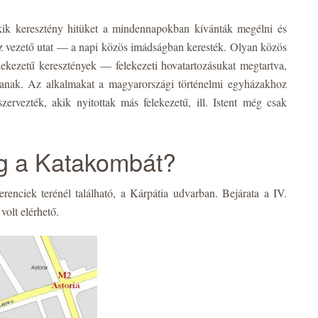
kik keresztény hitüket a mindennapokban kívánták megélni és
nhez vezető utat — a napi közös imádságban keresték. Olyan közös
ekezetű keresztények — felekezeti hovatartozásukat megtartva,
anak. Az alkalmakat a magyarországi történelmi egyházakhoz
 szervezték, akik nyitottak más felekezetű, ill. Istent még csak
eg a Katakombát?
enciek terénél található, a Kárpátia udvarban. Bejárata a IV.
volt elérhető.