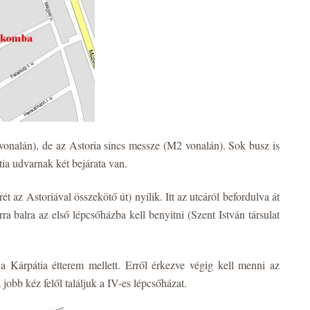
vonalán), de az Astoria sincs messze (M2 vonalán). Sok busz is
tia udvarnak két bejárata van.
t az Astoriával összekötő út) nyílik. Itt az utcáról befordulva át
ra balra az első lépcsőházba kell benyitni (Szent István társulat
 Kárpátia étterem mellett. Erről érkezve végig kell menni az
jobb kéz felől találjuk a IV-es lépcsőházat.