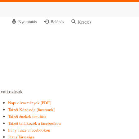
Nyomtatás
Belépés
Ke
ivatkozások
Napi olvasmányok
[PDF]
Taizéi Közösség
[facebook]
Taizéi énekek tanulása
Taizéi találkozók a facebookon
Irány Taizé a facebookon
Jézus Társasága