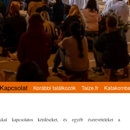
Kapcsolat
Korábbi találkozók
Taize.fr
Katakomb
kkal kapcsolatos kérdéseket, és egyéb észrevételeket a