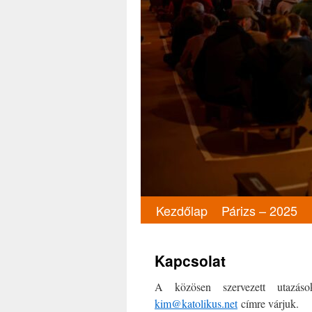
Kezdőlap
Párizs – 2025
Kilépés
a
Kapcsolat
tartalomba
A közösen szervezett utazáso
kim@katolikus.net
címre várjuk.